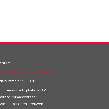
ontact
info@vanheemstra-bedrijven.nl
vK nummer: 11059209
an Heemstra Exploitatie B.V.
astoor Zijlmansstraat 1
658 EE Beneden Leeuwen