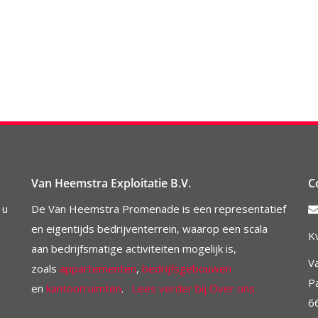
Van Heemstra Exploitatie B.V.
C
 u
De Van Heemstra Promenade is een representatief
en eigentijds bedrijventerrein, waarop een scala
K
aan bedrijfsmatige activiteiten mogelijk is,
V
zoals
appartementen
,
bedrijfsgebouwen
P
en
kantoorruimten
.
Lees verder bij Over ons
6