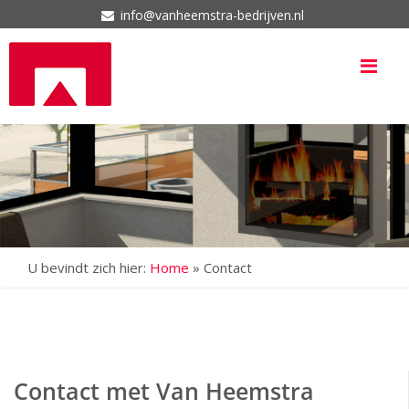
info@vanheemstra-bedrijven.nl
Me
U bevindt zich hier:
Home
»
Contact
Contact met Van Heemstra